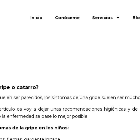
Inicio
Conóceme
Servicios
Bl
ripe o catarro?
elen ser parecidos, los síntomas de una gripe suelen ser mucho
artículo os voy a dejar unas recomendaciones higiénicas y de 
 la enfermedad se pase lo mejor posible.
omas de la gripe en los niños:
s, flemas, garganta irritada.