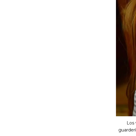
Los 
guarderí