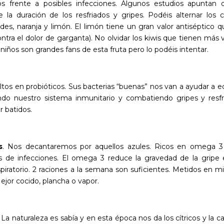
os frente a posibles infecciones. Algunos estudios apuntan 
 la duración de los resfriados y gripes. Podéis alternar los 
des, naranja y limón. El limón tiene un gran valor antiséptico 
ontra el dolor de garganta). No olvidar los kiwis que tienen más
 niños son grandes fans de esta fruta pero lo podéis intentar.
ltos en probióticos. Sus bacterias “buenas” nos van a ayudar a equi
ndo nuestro sistema inmunitario y combatiendo gripes y resf
r batidos.
s
. Nos decantaremos por aquellos azules. Ricos en omega 3
 de infecciones. El omega 3 reduce la gravedad de la gripe 
spiratorio. 2 raciones a la semana son suficientes. Metidos en mi
Mejor cocido, plancha o vapor.
. La naturaleza es sabía y en esta época nos da los cítricos y la c