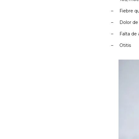
–
Fiebre qu
–
Dolor de
–
Falta de 
–
Otitis