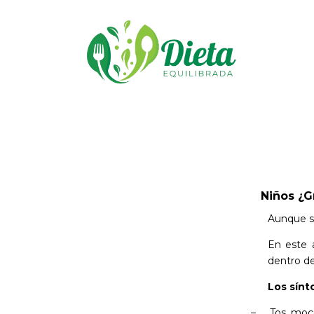
Ir
al
contenido
Niños ¿G
Aunque su
En este 
dentro de
Los sínt
–
Tos, moco