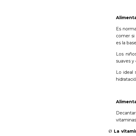
Alimenta
Es norma
comer si 
es la bas
Los niño
suaves y 
Lo ideal 
hidrataci
Alimenta
Decantar
vitaminas
La vitam
Ø