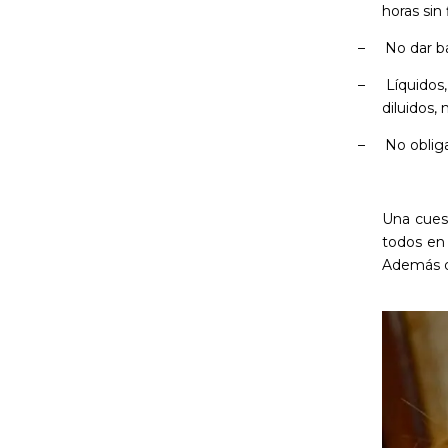
horas sin 
–
No dar ba
–
Líquidos
diluidos,
–
No oblig
Una cues
todos en 
Además de