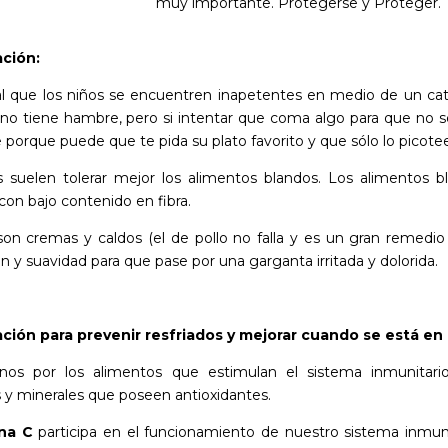
muy importante. Protegerse y Proteger.
ción:
l que los niños se encuentren inapetentes en medio de un cata
no tiene hambre, pero si intentar que coma algo para que no se
e porque puede que te pida su plato favorito y que sólo lo picotee
s suelen tolerar mejor los alimentos blandos. Los alimentos b
con bajo contenido en fibra.
son cremas y caldos (el de pollo no falla y es un gran remedio 
ón y suavidad para que pase por una garganta irritada y dolorida.
ción para prevenir resfriados y mejorar cuando se está en 
nos por los alimentos que estimulan el sistema inmunitario.
 y minerales que poseen antioxidantes.
ina C
participa en el funcionamiento de nuestro sistema inmun