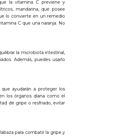
que la vitamina C previene y
cítricos, mandarina, que posee
que lo convierte en un remedio
 vitamina C que una naranja. No
librar la microbiota intestinal,
riados. Además, puedes usarlo
 que ayudarán a proteger los
en los órganos diana como el
tad de gripe o resfriado, evitar
alabaza para combatir la gripe y