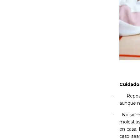
Cuidado
–
Reposo
aunque n
–
No siemp
molestia
en casa. 
caso sea