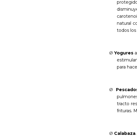
protegid
disminuye
carotenoi
natural c
todos los
Yogures
a
Ø
estimula
para hace
Pescado
Ø
pulmones
tracto re
frituras. 
Calabaza
Ø