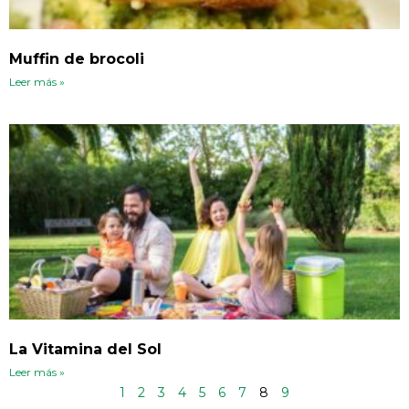
Muffin de brocoli
Leer más »
La Vitamina del Sol
Leer más »
1
2
3
4
5
6
7
8
9