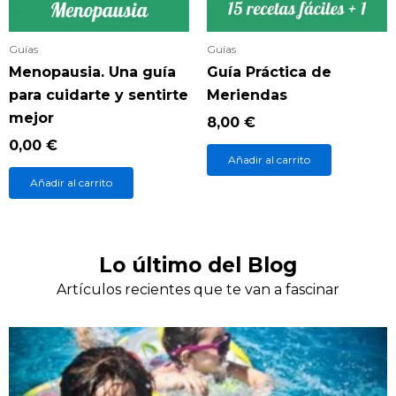
Guías
Guías
Menopausia. Una guía
Guía Práctica de
para cuidarte y sentirte
Meriendas
mejor
8,00
€
0,00
€
Añadir al carrito
Añadir al carrito
Lo último del Blog
Artículos recientes que te van a fascinar
P
P
P
P
P
P
P
P
P
á
á
á
á
á
á
á
á
á
g
g
g
g
g
g
g
g
g