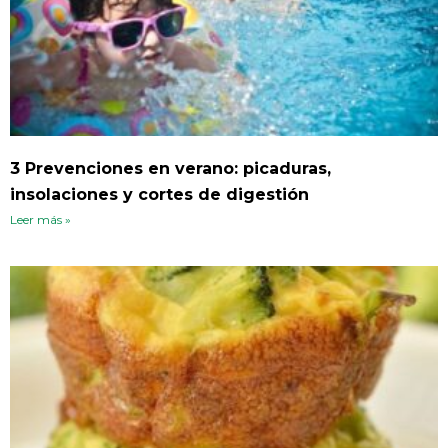
i
i
i
i
i
i
i
i
i
n
n
n
n
n
n
n
n
n
a
a
a
a
a
a
a
a
a
3 Prevenciones en verano: picaduras,
insolaciones y cortes de digestión
Leer más »