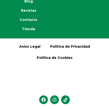
Blog
Recetas
Contacto
Tienda
Aviso Legal
Política de Privacidad
Política de Cookies
F
I
T
a
n
i
c
s
k