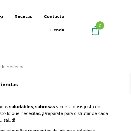
og
Recetas
Contacto
0
Tienda
a de Meriendas
riendas
endas
saludables
,
sabrosas
y con la dosis justa de
justo lo que necesitas. ¡Prepárate para disfrutar de cada
u salud!
 esos pequeños momentos del día en auténticos