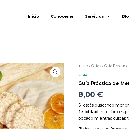
Inicio
Conóceme
Servicios
Bl
Guía
Inicio
/
Guías
/ Guía Práctic
Práctica
Guías
de
Meriendas
Guía Práctica de Me
cantidad
8,00
€
Si estás buscando meri
felicidad
, este libro es 
bocado mientras cuidas t
¡Te invito a transformar