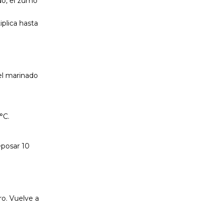
ado, el zumo
iplica hasta
del marinado
°C.
eposar 10
ro. Vuelve a