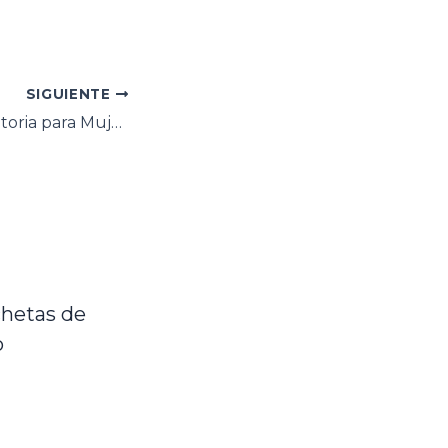
SIGUIENTE
Dieta Antiinflamatoria para Mujeres: Guía Completa para Reducir la Inflamación
hetas de
o