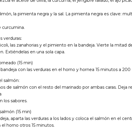
zcla el aceite de oliva, la cúrcuma, el jengibre rallado, el ajo pic
 limón, la pimienta negra y la sal. La pimienta negra es clave: mult
e curcumina.
as verduras:
ócoli, las zanahorias y el pimiento en la bandeja. Vierte la mitad 
n. Extiéndelas en una sola capa.
orneado (15 min)
 bandeja con las verduras en el horno y hornea 15 minutos a 200 
el salmón:
os de salmón con el resto del marinado por ambas caras. Deja r
a
 los sabores.
l salmón (15 min)
ndeja, aparta las verduras a los lados y coloca el salmón en el cent
n el horno otros 15 minutos.