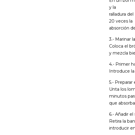
En un bol me
y la
ralladura del
20 veces la
absorción d
3.- Marinar l
Coloca el br
y mezcla bie
4.- Primer h
Introduce la
5.- Preparar 
Unta los lom
minutos par
que absorban
6.- Añadir e
Retira la ba
introducir e