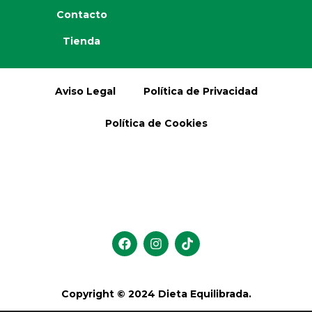
Contacto
Tienda
Aviso Legal
Política de Privacidad
Política de Cookies
F
I
T
a
n
i
c
s
k
e
t
t
b
a
o
Copyright © 2024 Dieta Equilibrada.
o
g
k