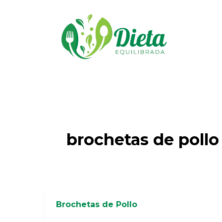
Ir
al
contenido
brochetas de pollo
Brochetas de Pollo
Brochetas
de