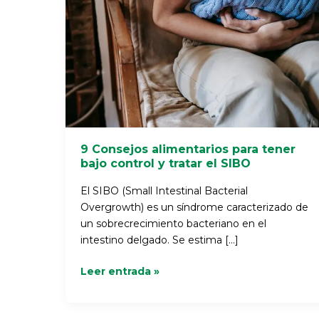
para
tener
bajo
control
y
tratar
el
SIBO
9 Consejos alimentarios para tener
bajo control y tratar el SIBO
El SIBO (Small Intestinal Bacterial
Overgrowth) es un síndrome caracterizado de
un sobrecrecimiento bacteriano en el
intestino delgado. Se estima […]
Leer entrada »