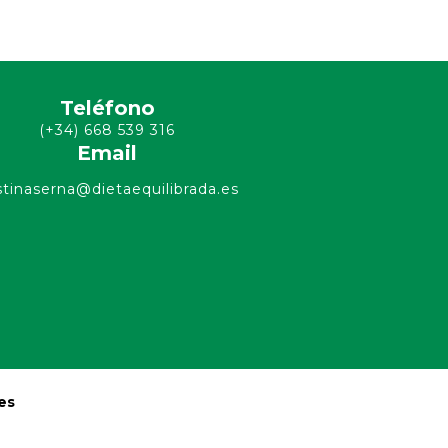
Teléfono
(+34) 668 539 316
Email
stinaserna@dietaequilibrada.es
es