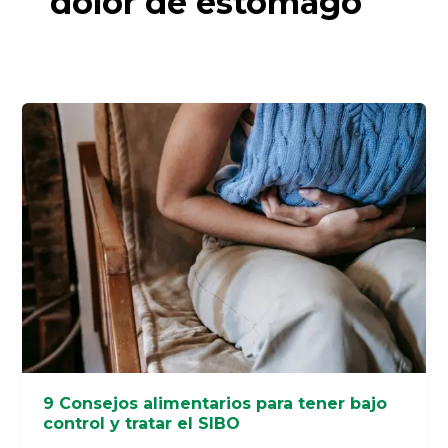
dolor de estómago
9
Consejos
alimentarios
para
tener
bajo
control
y
tratar
el
SIBO
9 Consejos alimentarios para tener bajo
control y tratar el SIBO