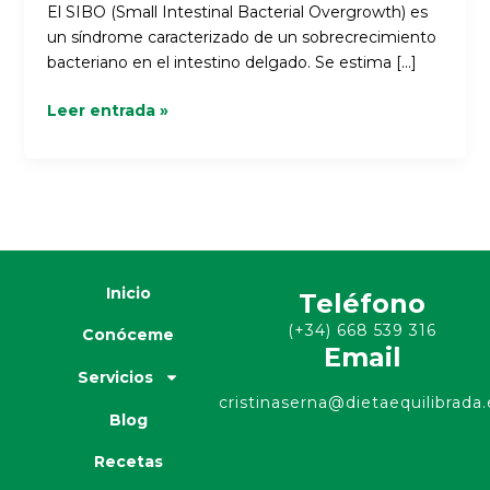
El SIBO (Small Intestinal Bacterial Overgrowth) es
un síndrome caracterizado de un sobrecrecimiento
bacteriano en el intestino delgado. Se estima […]
Leer entrada »
Inicio
Teléfono
(+34) 668 539 316
Conóceme
Email
Servicios
cristinaserna@dietaequilibrada.
Blog
Recetas