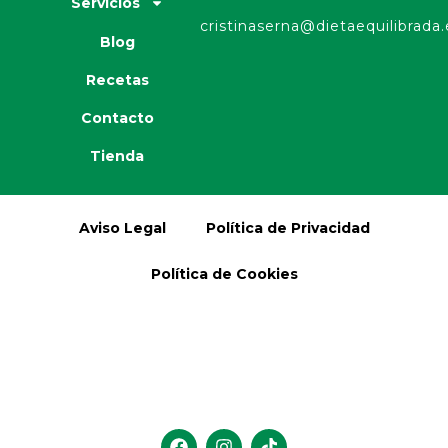
Servicios
cristinaserna@dietaequilibrada.
Blog
Recetas
Contacto
Tienda
Aviso Legal
Política de Privacidad
Política de Cookies
F
I
T