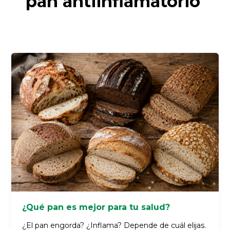
pan antiinflamatorio
¿Qué
pan
es
mejor
para
tu
salud?
¿Qué pan es mejor para tu salud?
¿El pan engorda? ¿Inflama? Depende de cuál elijas.