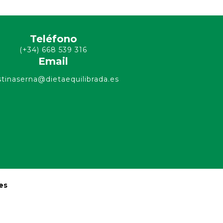
Teléfono
(+34) 668 539 316
Email
stinaserna@dietaequilibrada.es
es