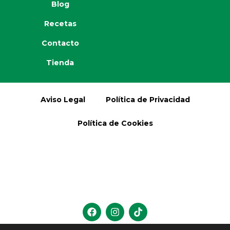
Blog
Recetas
Contacto
Tienda
Aviso Legal
Política de Privacidad
Política de Cookies
F
I
T
a
n
i
c
s
k