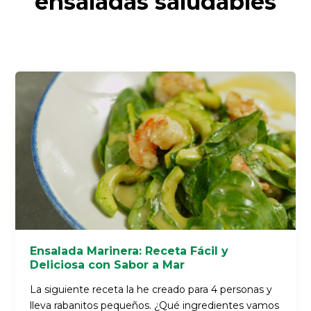
ensaladas saludables
Ensalada
Marinera:
Receta
Fácil
y
Deliciosa
con
Sabor
a
Mar
Ensalada Marinera: Receta Fácil y
Deliciosa con Sabor a Mar
La siguiente receta la he creado para 4 personas y
lleva rabanitos pequeños. ¿Qué ingredientes vamos