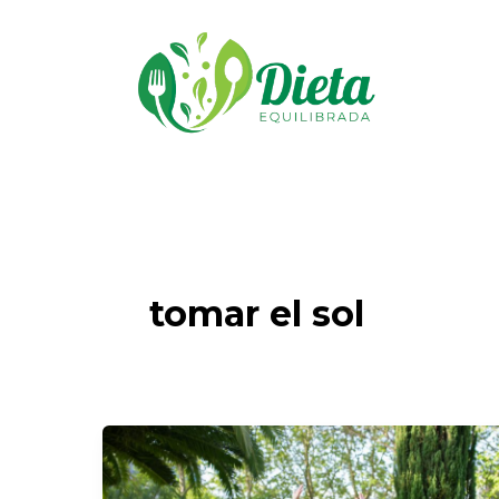
Ir
al
contenido
tomar el sol
La
Vitamina
del