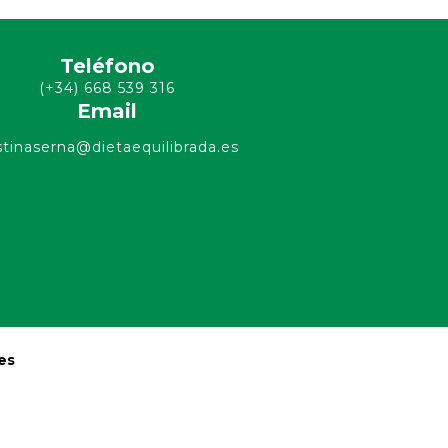
Teléfono
(+34) 668 539 316
Email
stinaserna@dietaequilibrada.es
es